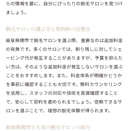
らの情報を基に、自分にぴったりの脱毛サロンを見つけ
剃り残しゼロを目指す岐阜県関市の脱毛サロン
ましょう。
術
剃り残しゼロの脱毛法を解説
脱毛サロンの選び方と契約時の注意点
プロのテクニックで剃り残しを防ぐ
岐阜県関市で脱毛サロンを選ぶ際、重要なのは追加料金
効果的なアフターケアの重要性
の有無です。多くのサロンでは、剃り残しに対してシェ
ービング代が発生することがありますが、予算を抑えた
最新技術で脱毛効果を最大化する方法
い方は、そのような追加料金が発生しないサロンを選ぶ
剃り残しゼロを実現するためのサロン選び
ことをおすすめします。また、料金体系が明確かどうか
岐阜県関市での脱毛成功事例を学ぶ
を事前に確認することも大切です。無料カウンセリング
を活用し、スタッフの対応や技術を直接確認すること
で、安心して契約を進められるでしょう。信頼できるサ
ロンを選ぶことで、理想の脱毛体験が得られます。
岐阜県関市で人気の脱毛サロンの紹介