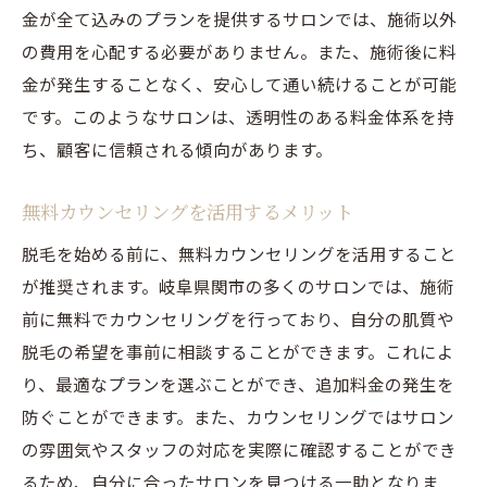
剃り残しのリスクを最小限にするための準
金が全て込みのプランを提供するサロンでは、施術以外
備
の費用を心配する必要がありません。また、施術後に料
追加料金に注意剃り残しを防ぐ脱毛術
金が発生することなく、安心して通い続けることが可能
追加料金発生の仕組みを知っておこう
です。このようなサロンは、透明性のある料金体系を持
剃り残しが多い部位とその対策
ち、顧客に信頼される傾向があります。
事前カウンセリングで確認すべきポイント
無料カウンセリングを活用するメリット
コストを抑えるためのプラン選び
脱毛を始める前に、無料カウンセリングを活用すること
岐阜県関市での脱毛術の最新動向
が推奨されます。岐阜県関市の多くのサロンでは、施術
剃り残しゼロを目指した脱毛の選択肢
前に無料でカウンセリングを行っており、自分の肌質や
岐阜県関市で安心の追加料金なし脱毛サロンの
脱毛の希望を事前に相談することができます。これによ
見極め方
り、最適なプランを選ぶことができ、追加料金の発生を
隠れた追加料金を防ぐサロンの選び方
防ぐことができます。また、カウンセリングではサロン
岐阜県関市の口コミで探す安心サロン
の雰囲気やスタッフの対応を実際に確認することができ
契約時に注意すべき料金プラン
るため、自分に合ったサロンを見つける一助となりま