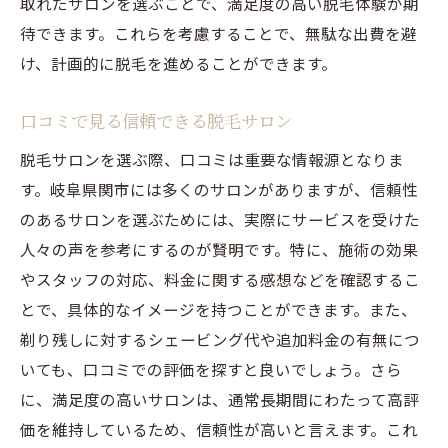
取れたサロンを選ぶことで、満足度の高い脱毛体験が期
実績豊富なサロンを見つける方法
待できます。これらを考慮することで、無駄な出費を避
カウンセリング時に必ず確認すること
け、計画的に脱毛を進めることができます。
契約トラブルを避けるための注意点
岐阜県関市でのサロン選びに役立つ情報
口コミで見る信頼できる脱毛サロン
サロン体験者の口コミで選ぶ方法
脱毛サロンを選ぶ際、口コミは重要な情報源となりま
追加料金不要岐阜県関市での脱毛成功法
す。岐阜県関市には多くのサロンがありますが、信頼性
追加料金を防ぐためのチェックポイント
のあるサロンを選ぶためには、実際にサービスを受けた
人々の声を参考にするのが賢明です。特に、施術の効果
脱毛成功のためのサロンの選び方
やスタッフの対応、料金に関する感想などを確認するこ
料金プランを理解して選ぶ方法
とで、具体的なイメージを持つことができます。また、
脱毛成功体験をシェアする岐阜県関市の
剃り残しに対するシェービング代や追加料金の有無につ
人々
いても、口コミでの評価を探すと良いでしょう。さら
安心して通えるサロンの特徴
に、満足度の高いサロンは、通常長期間にわたって高評
岐阜県関市での脱毛ライフを充実させる方
価を維持しているため、信頼性が高いと言えます。これ
法