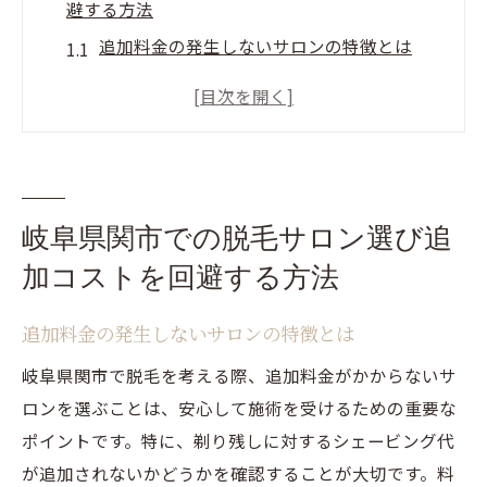
避する方法
追加料金の発生しないサロンの特徴とは
無料カウンセリングを活用するメリット
事前に確認すべき料金体系のポイント
口コミで見る信頼できる脱毛サロン
脱毛サロンの選び方と契約時の注意点
岐阜県関市で人気の脱毛サロンの紹介
岐阜県関市での脱毛サロン選び追
剃り残しを防ぐ岐阜県関市の脱毛選びの秘訣
加コストを回避する方法
剃り残しを防ぐための事前処理の方法
追加料金の発生しないサロンの特徴とは
最新技術で剃り残しを最小限にする方法
岐阜県関市で脱毛を考える際、追加料金がかからないサ
プロの施術で剃り残しを防ぐ理由
ロンを選ぶことは、安心して施術を受けるための重要な
剃り残しが少ないサロンの選び方
ポイントです。特に、剃り残しに対するシェービング代
効果的な自己処理とプロの脱毛の違い
が追加されないかどうかを確認することが大切です。料