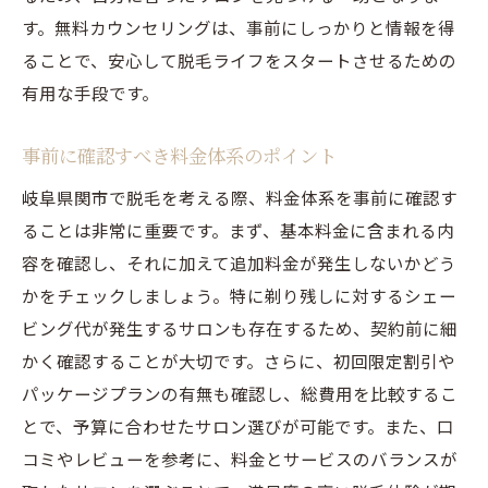
カウンセリングで確認するべきポイント
す。無料カウンセリングは、事前にしっかりと情報を得
ることで、安心して脱毛ライフをスタートさせるための
サロン選びで失敗しないための基準
有用な手段です。
岐阜県関市での脱毛体験者の声を参考に
剃り残しを最小限に抑えるための脱毛選択肢
事前に確認すべき料金体系のポイント
自宅でできる剃り残し対策
岐阜県関市で脱毛を考える際、料金体系を事前に確認す
プロと自己処理の違いを知る
ることは非常に重要です。まず、基本料金に含まれる内
効果的な脱毛器具の選び方
容を確認し、それに加えて追加料金が発生しないかどう
剃り残しを防ぐための事前準備
かをチェックしましょう。特に剃り残しに対するシェー
脱毛効果を高めるための生活習慣
ビング代が発生するサロンも存在するため、契約前に細
岐阜県関市でのおすすめ脱毛法
かく確認することが大切です。さらに、初回限定割引や
パッケージプランの有無も確認し、総費用を比較するこ
岐阜県関市の脱毛で失敗しないためのサロン選
とで、予算に合わせたサロン選びが可能です。また、口
び
コミやレビューを参考に、料金とサービスのバランスが
失敗しないサロン選びのポイント