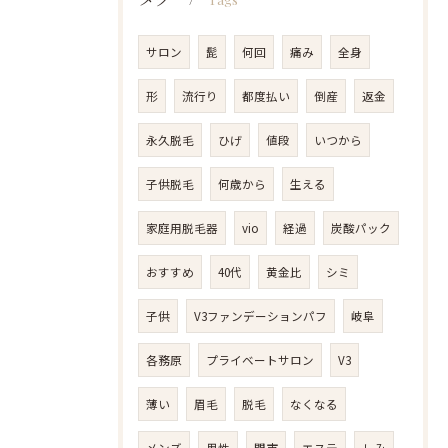
サロン
髭
何回
痛み
全身
形
流行り
都度払い
倒産
返金
永久脱毛
ひげ
値段
いつから
子供脱毛
何歳から
生える
家庭用脱毛器
vio
経過
炭酸パック
おすすめ
40代
黄金比
シミ
子供
V3ファンデーションパフ
岐阜
各務原
プライベートサロン
V3
薄い
眉毛
脱毛
なくなる