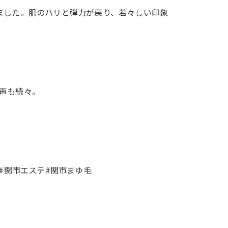
ました。肌のハリと弾力が戻り、若々しい印象
声も続々。
市#関市エステ#関市まゆ毛