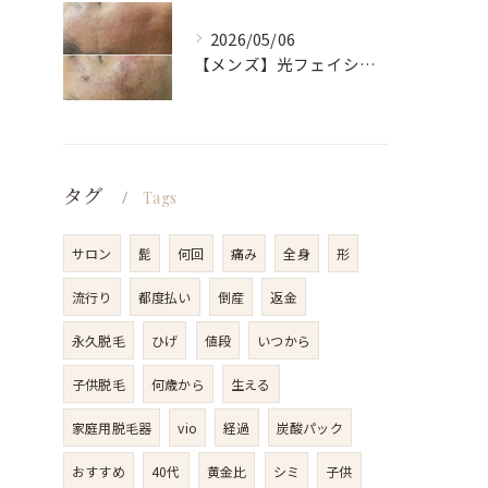
2026/05/06
【メンズ】光フェイシャル
タグ
Tags
サロン
髭
何回
痛み
全身
形
流行り
都度払い
倒産
返金
永久脱毛
ひげ
値段
いつから
子供脱毛
何歳から
生える
家庭用脱毛器
vio
経過
炭酸パック
おすすめ
40代
黄金比
シミ
子供