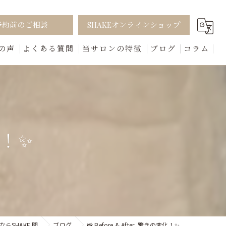
予約前のご相談
SHAKEオンラインショップ
の声
よくある質問
当サロンの特徴
ブログ
コラム
フェイシャル
まつ毛
眉毛
化！✨
脱毛
ホームケア
らSHAKE 関
ブログ
📸 Before & After: 驚きの変化！✨